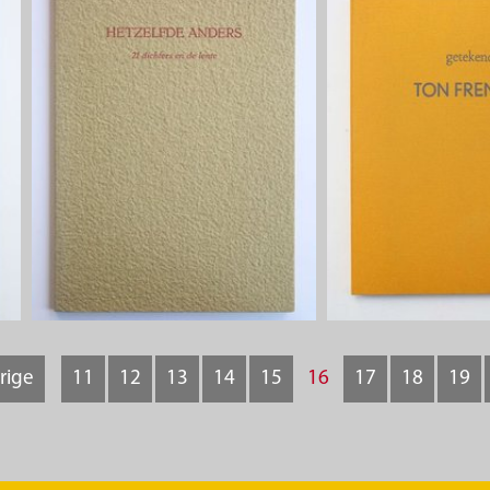
rige
11
12
13
14
15
16
17
18
19