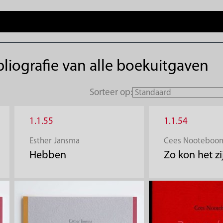
liografie van alle boekuitgaven
Sorteer op:
1.1.55
1.1.54
Esther Jansma
Cees Nooteboo
Hebben
Zo kon het zi