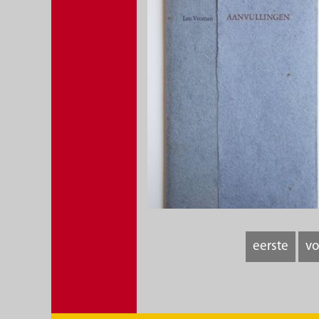
eerste
vo