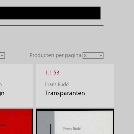
Producten per pagina:
1.1.53
m
Frans Budé
jn
Transparanten