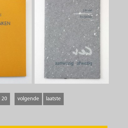
20
volgende
laatste