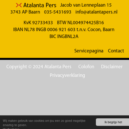
Jacob van Lenneplaan 15
3743 AP Baarn
035-5431693
info@atalantapers.nl
KvK 92733433
BTW NL004974425B16
IBAN NL78 INGB 0006 921 603 t.n.v. Cocon, Baarn
BIC INGBNL2A
Servicepagina
Contact
Copyright © 2024 Atalanta Pers
Colofon
Disclaimer
Privacyverklaring
Wij maken gebruik van cookies om jou een zo goed mogelijke
Ik begrijp het
ervaring te geven.