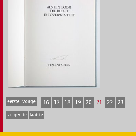
eerste
vorige
16
17
18
19
20
21
22
23
volgende
laatste