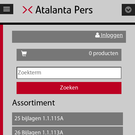
Toggle
navigation
Inloggen
0 producten
Assortiment
25 bijlagen 1.1.115A
26 Bijlagen 1.1.113A