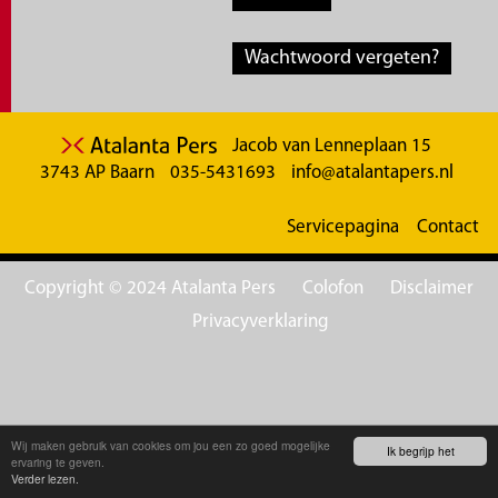
Wachtwoord vergeten?
Jacob van Lenneplaan 15
3743 AP Baarn
035-5431693
info@atalantapers.nl
Servicepagina
Contact
Copyright © 2024 Atalanta Pers
Colofon
Disclaimer
Privacyverklaring
Wij maken gebruik van cookies om jou een zo goed mogelijke
Ik begrijp het
ervaring te geven.
Verder lezen.