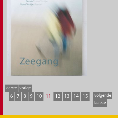
eerste
vorige
volgende
6
7
8
9
10
11
12
13
14
15
laatste