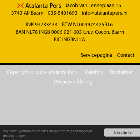
Jacob van Lenneplaan 15
3743 AP Baarn
035-5431693
info@atalantapers.nl
KvK 92733433
BTW NL004974425B16
IBAN NL78 INGB 0006 921 603 t.n.v. Cocon, Baarn
BIC INGBNL2A
Servicepagina
Contact
Copyright © 2024 Atalanta Pers
Colofon
Disclaimer
Privacyverklaring
Wij maken gebruik van cookies om jou een zo goed mogelijke
Ik begrijp het
ervaring te geven.