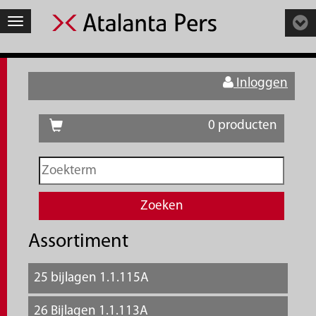
Toggle
navigation
Inloggen
0 producten
Assortiment
25 bijlagen 1.1.115A
26 Bijlagen 1.1.113A