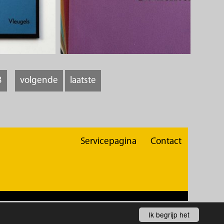
3
volgende
laatste
Servicepagina
Contact
rklaring
Ik begrijp het