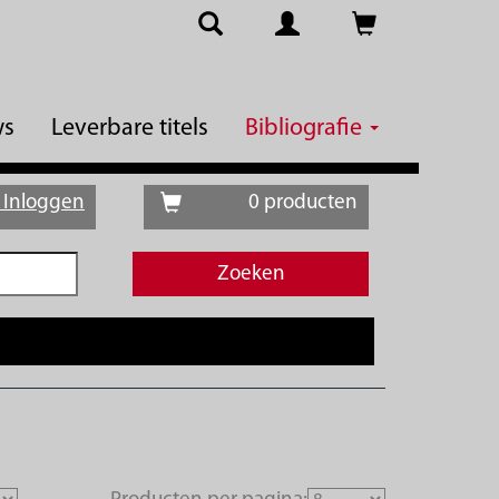
ws
Leverbare titels
Bibliografie
Inloggen
0 producten