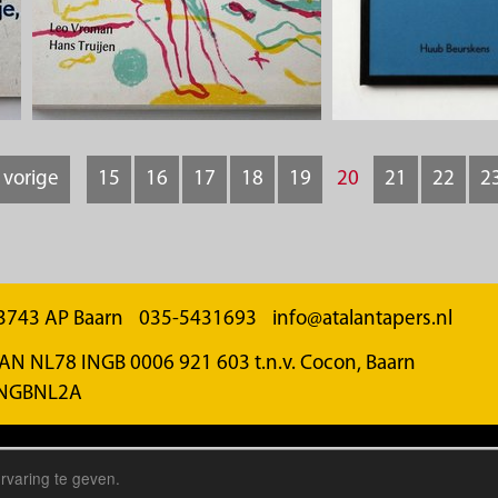
vorige
15
16
17
18
19
20
21
22
2
3743 AP Baarn
035-5431693
info@atalantapers.nl
AN NL78 INGB 0006 921 603 t.n.v. Cocon, Baarn
INGBNL2A
ght © 2024 Atalanta Pers
Colofon
Disclaimer
Privacyve
rvaring te geven.