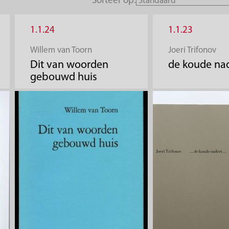
Sorteer op:
1.1.24
1.1.23
Willem van Toorn
Joeri Trifonov
Dit van woorden
de koude na
gebouwd huis