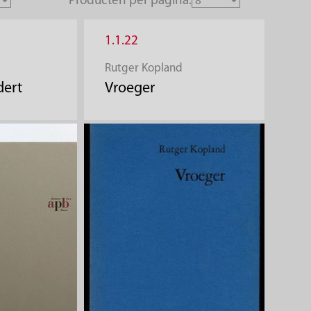
Producten per pagina:
1.1.22
Rutger Kopland
dert
Vroeger