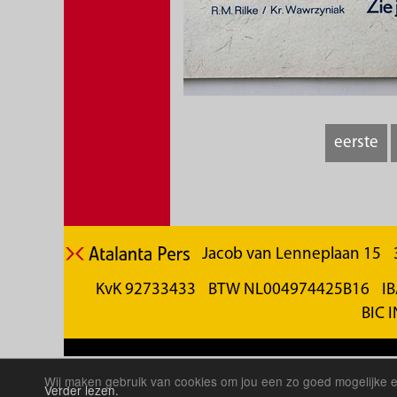
eerste
Jacob van Lenneplaan 15
KvK 92733433
BTW NL004974425B16
IB
BIC 
Copyri
Wij maken gebruik van cookies om jou een zo goed mogelijke e
Verder lezen.