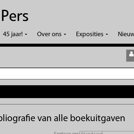
45 jaar!
Over ons
Exposities
Nieu
liografie van alle boekuitgaven