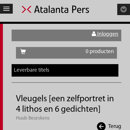
Toggle
navigation
Inloggen
0 producten
Leverbare titels
Vleugels [een zelfportret in
4 lithos en 6 gedichten]
Huub Beurskens
Terug