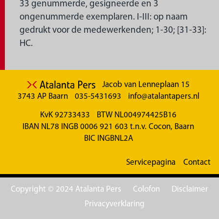
33 genummerde, gesigneerde en 3
ongenummerde exemplaren. I-III: op naam
gedrukt voor de medewerkenden; 1-30; [31-33]:
HC.
Jacob van Lenneplaan 15
3743 AP Baarn
035-5431693
info@atalantapers.nl
KvK 92733433
BTW NL004974425B16
IBAN NL78 INGB 0006 921 603 t.n.v. Cocon, Baarn
BIC INGBNL2A
Servicepagina
Contact
Copyright © 2024 Atalanta Pers
Colofon
Disclaimer
Privacyverklaring