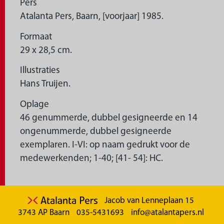
Pers
Atalanta Pers, Baarn, [voorjaar] 1985.
Formaat
29 x 28,5 cm.
Illustraties
Hans Truijen.
Oplage
46 genummerde, dubbel gesigneerde en 14
ongenummerde, dubbel gesigneerde
exemplaren. I-VI: op naam gedrukt voor de
medewerkenden; 1-40; [41- 54]: HC.
Jacob van Lenneplaan 15
3743 AP Baarn
035-5431693
info@atalantapers.nl