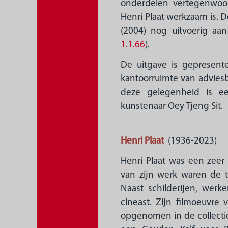
onderdelen vertegenwoor
Henri Plaat werkzaam is. D
(2004) nog uitvoerig aa
1.1.66
).
De uitgave is gepresen
kantoorruimte van adviesb
deze gelegenheid is e
kunstenaar Oey Tjeng Sit.
Henri Plaat
(1936-2023)
Henri Plaat was een zeer 
van zijn werk waren de ta
Naast schilderijen, werk
cineast. Zijn filmoeuvre va
opgenomen in de collecti