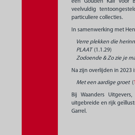
een Gouden Kalf voor B
veelvuldig tentoongeste
particuliere collecties.
In samenwerking met Henri
Verre plekken die herinn
PLAAT
(1.1.29)
Zodoende & Zo zie je ma
Na zijn overlijden in 2023
Met een aardige groet
(
Bij Waanders Uitgevers,
uitgebreide en rijk geïllu
Garrel.