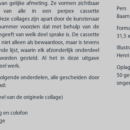
van gelijke afmeting. Ze vormen zichtbaar
Pers
l van alle in een perpex cassette
Baarn
eze collages zijn apart door de kunstenaar
nummer voorzien dat met behulp van de
Forma
ngeeft van welk deel sprake is. De cassette
31,5 
 niet alleen als bewaardoos, maar is tevens
Illust
de lijst, waarin elk afzonderlijk onderdeel
Henri 
worden gesteld. Al het in deze uitgave
eel werk.
Opla
50 ge
volgende onderdelen, alle gescheiden door
ongen
ad:
el van de originele collage)
 en colofon
age