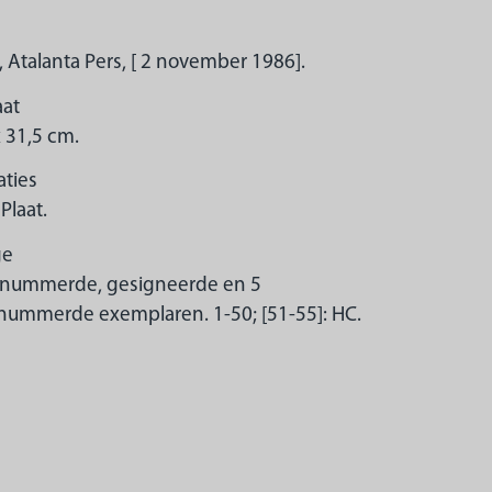
, Atalanta Pers, [ 2 november 1986].
at
x 31,5 cm.
raties
Plaat.
ge
nummerde, gesigneerde en 5
ummerde exemplaren. 1-50; [51-55]: HC.