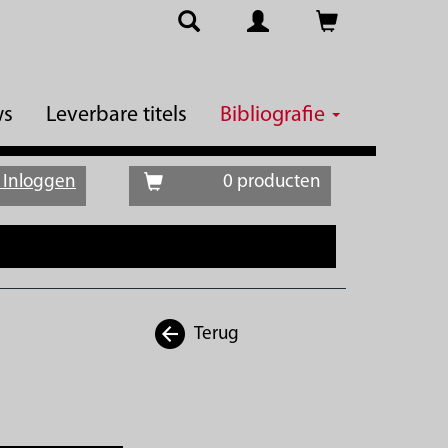
ws
Leverbare titels
Bibliografie
Inloggen
0 producten
Terug