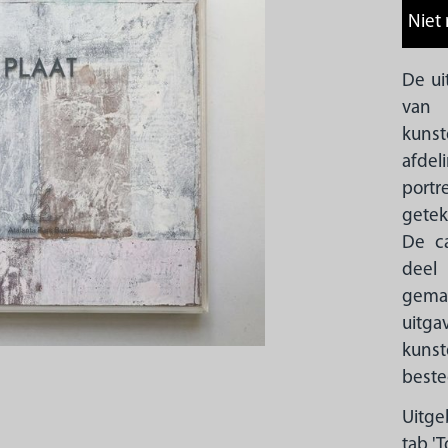
De u
van 
kunst
afdel
port
getek
De ca
deel
gema
uitg
kunst
beste
Uitge
tab 'T