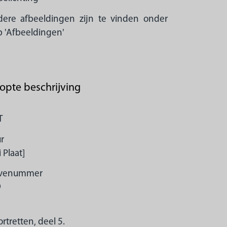
ere afbeeldingen zijn te vinden onder
b 'Afbeeldingen'
opte beschrijving
T
r
 Plaat]
avenummer
9
s
rtretten, deel 5.