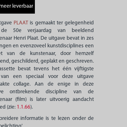
itgave
PLAAT
is gemaakt ter gelegenheid
de 50e verjaardag van beeldend
enaar Henri Plaat. De uitgave bevat in zes
ingen en evenzoveel kunstdisciplines een
ret van de kunstenaar, door hemzelf
end, geschilderd, geplakt en geschreven.
ssette bevat tevens het één vijftigste
 van een speciaal voor deze uitgave
akte collage. Aan de enige in deze
ave ontbrekende discipline van de
enaar (film) is later uitvoerig aandacht
ed (zie:
1.1.66
).
breidere informatie is te lezen onder de
oelichting'