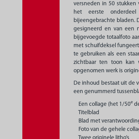
versneden in 50 stukken 
het eerste onderdee
bijeengebrachte bladen. D
gesigneerd en van een 
bijgevoegde totaalfoto aa
met schuifdeksel fungeert
te gebruiken als een staan
zichtbaar ten toon kan 
opgenomen werk is origin
De inhoud bestaat uit de 
een genummerd tussenbl
e
Een collage (het 1/50
de
Titelblad
Blad met verantwoording
Foto van de gehele coll
Twee originele litho’s