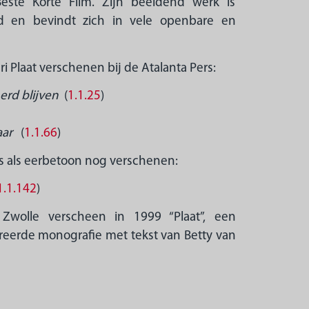
este Korte Film. Zijn beeldend werk is
ld en bevindt zich in vele openbare en
 Plaat verschenen bij de Atalanta Pers:
erd blijven
(
1.1.25
)
ar
(
1.1.66
)
 is als eerbetoon nog verschenen:
1.1.142
)
 Zwolle verscheen in 1999 “Plaat”, een
streerde monografie met tekst van Betty van