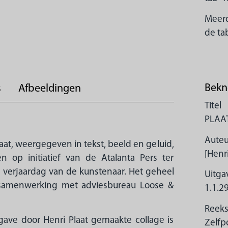
Meerd
de ta
Bekn
s
Afbeeldingen
Titel
PLAA
Auteu
laat, weergegeven in tekst, beeld en geluid,
[Henri
 op initiatief van de Atalanta Pers ter
 verjaardag van de kunstenaar. Het geheel
Uitg
n samenwerking met adviesbureau Loose &
1.1.2
Reek
gave door Henri Plaat gemaakte collage is
Zelfpo