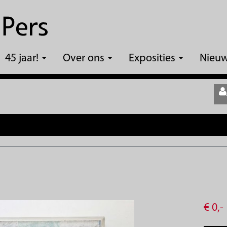
45 jaar!
Over ons
Exposities
Nieu
€
0,
-