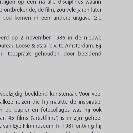
digen op één na alle disciplines waarin
e ontbrekende, de film, zou vele jaren later
n bod komen in een andere uitgave (zie
teerd op 2 november 1986 in de nieuwe
ureau Loose & Staal b.v. te Amsterdam. Bij
en toespraak gehouden door beeldend
veelzijdig beeldend kunstenaar. Voor veel
lloze reizen die hij maakte de inspiratie.
en op papier en fotocollages was hij ook
n 45 films (‘artistfilms’) is in zijn geheel
e van Eye Filmmuseum. In 1981 ontving hij