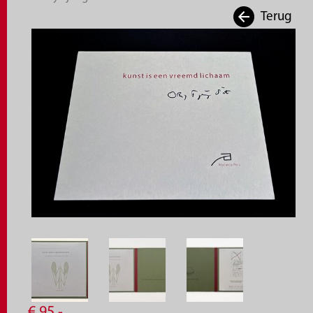
Terug
€
95,
-