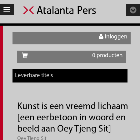
Toggle
navigation
Inloggen
0 producten
Leverbare titels
Kunst is een vreemd lichaam
[een eerbetoon in woord en
beeld aan Oey Tjeng Sit]
Oey Tjeng Sit