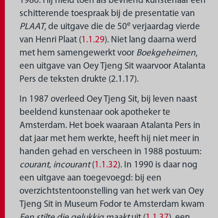
1986. Hij hield toen als bevriend kunstenaar een
schitterende toespraak bij de presentatie van
e
PLAAT
, de uitgave die de 50
verjaardag vierde
van Henri Plaat (
1.1.29
). Niet lang daarna werd
met hem samengewerkt voor
Boekgeheimen
,
een uitgave van Oey Tjeng Sit waarvoor Atalanta
Pers de teksten drukte (2.1.17).
In 1987 overleed Oey Tjeng Sit, bij leven naast
beeldend kunstenaar ook apotheker te
Amsterdam. Het boek waaraan Atalanta Pers in
dat jaar met hem werkte, heeft hij niet meer in
handen gehad en verscheen in 1988 postuum:
courant, incourant
(
1.1.32
). In 1990 is daar nog
een uitgave aan toegevoegd: bij een
overzichtstentoonstelling van het werk van Oey
Tjeng Sit in Museum Fodor te Amsterdam kwam
Een stilte die gelukkig maakt
uit (
1.1.37
), een