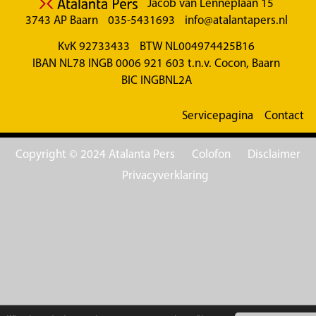
Jacob van Lenneplaan 15
3743 AP Baarn
035-5431693
info@atalantapers.nl
KvK 92733433
BTW NL004974425B16
IBAN NL78 INGB 0006 921 603 t.n.v. Cocon, Baarn
BIC INGBNL2A
Servicepagina
Contact
Copyright © 2024 Atalanta Pers
Colofon
Disclaimer
Privacyverklaring