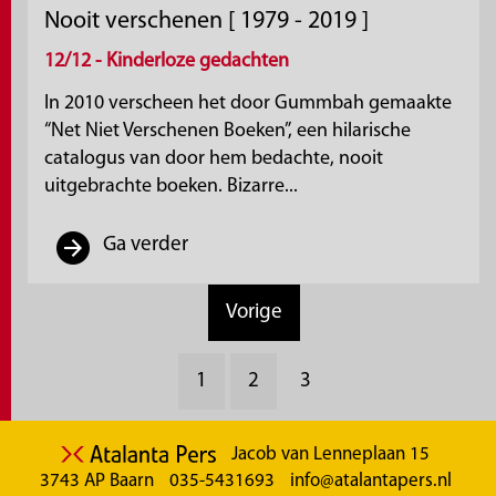
Nooit verschenen [ 1979 - 2019 ]
12/12 - Kinderloze gedachten
In 2010 verscheen het door Gummbah gemaakte
“Net Niet Verschenen Boeken”, een hilarische
catalogus van door hem bedachte, nooit
uitgebrachte boeken. Bizarre...
Ga verder
Vorige
1
2
3
Jacob van Lenneplaan 15
3743 AP Baarn
035-5431693
info@atalantapers.nl