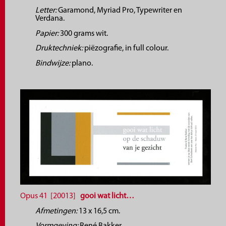
Letter:
Garamond, Myriad Pro, Typewriter en
Verdana.
Papier:
300 grams wit.
Druktechniek:
piëzografie, in full colour.
Bindwijze:
plano.
Opus 41 [20013]
gooi wat licht…
Afmetingen:
13 x 16,5 cm.