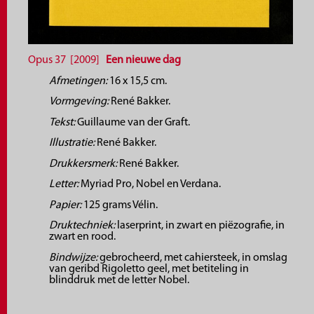
Opus 37 [2009]
Een nieuwe dag
Afmetingen:
16 x 15,5 cm.
Vormgeving:
René Bakker.
Tekst:
Guillaume van der Graft.
Illustratie:
René Bakker.
Drukkersmerk:
René Bakker.
Letter:
Myriad Pro, Nobel en Verdana.
Papier:
125 grams Vélin.
Druktechniek:
laserprint, in zwart en piëzografie, in
zwart en rood.
Bindwijze:
gebrocheerd, met cahiersteek, in omslag
van geribd Rigoletto geel, met betiteling in
blinddruk met de letter Nobel.