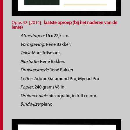
Opus 42 [2014]
laatste oproep (bij het naderen van de
lente)
Afmetingen:
16 x 22,5 cm.
Vormgeving:
René Bakker.
Tekst:
Marc Tritsmans.
Illustratie:
René Bakker.
Drukkersmerk:
René Bakker.
Letter:
Adobe Garamond Pro, Myriad Pro
Papier:
240 grams Vélin.
Druktechniek:
piëzografie, in full colour.
Bindwijze:
plano.