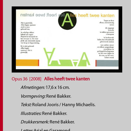
Opus 36 [2008]
Alles heeft twee kanten
Afmetingen:
17,6 x 16 cm.
Vormgeving:
René Bakker.
Tekst:
Roland Jooris / Hanny Michaelis.
Illustraties:
René Bakker.
Drukkersmerk:
René Bakker.
Letter:
Arial en Garamond.