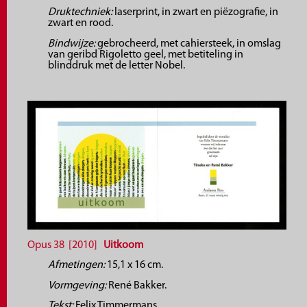
Druktechniek:
laserprint, in zwart en piëzografie, in
zwart en rood.
Bindwijze:
gebrocheerd, met cahiersteek, in omslag
van geribd Rigoletto geel, met betiteling in
blinddruk met de letter Nobel.
Opus 38 [2010]
Uitkoom
Afmetingen:
15,1 x 16 cm.
Vormgeving:
René Bakker.
Tekst:
Felix Timmermans.