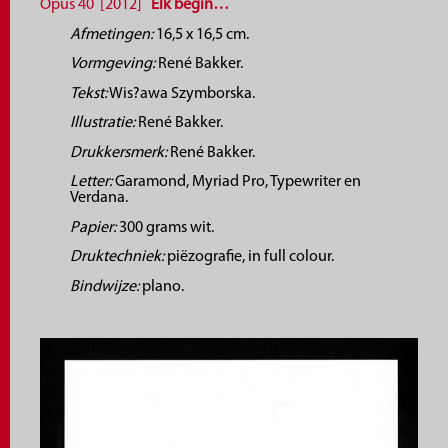
Opus 40 [2012]
Elk begin…
Afmetingen:
16,5 x 16,5 cm.
Vormgeving:
René Bakker.
Tekst:
Wis?awa Szymborska.
Illustratie:
René Bakker.
Drukkersmerk:
René Bakker.
Letter:
Garamond, Myriad Pro, Typewriter en
Verdana.
Papier:
300 grams wit.
Druktechniek:
piëzografie, in full colour.
Bindwijze:
plano.