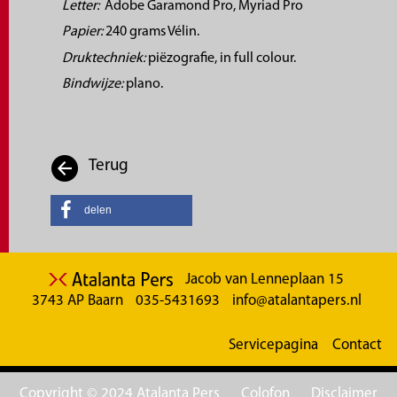
Letter:
Adobe Garamond Pro, Myriad Pro
Papier:
240 grams Vélin.
Druktechniek:
piëzografie, in full colour.
Bindwijze:
plano.
Terug
delen
Jacob van Lenneplaan 15
3743 AP Baarn
035-5431693
info@atalantapers.nl
Servicepagina
Contact
Copyright © 2024 Atalanta Pers
Colofon
Disclaimer