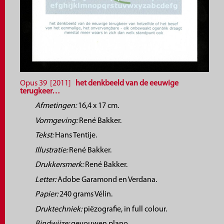
Opus 39 [2011]
het denkbeeld van de eeuwige
terugkeer…
Afmetingen:
16,4 x 17 cm.
Vormgeving:
René Bakker.
Tekst:
Hans Tentije.
Illustratie:
René Bakker.
Drukkersmerk:
René Bakker.
Letter:
Adobe Garamond en Verdana.
Papier:
240 grams Vélin.
Druktechniek:
piëzografie, in full colour.