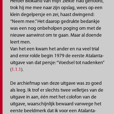
Herber Blokland van mijn ‘ziekte’ had gehoord,
trok hij me mee naar zijn opslag, wees op een
klein degelpersje en zei, haast dwingend:
“Neem mee.” Het daarop gedrukte bedankje
was een nog onbeholpen poging om met de
nieuwe aanwinst om te gaan. Maar al doende
leert men.
Van het een kwam het ander en na veel trial
and error rolde begin 1979 de eerste Atalanta-
uitgave van dat persje: “Voedsel tot nadenken”
(
1.1.1
).
De archiefmap van deze uitgave was zo goed
als leeg. Ik trof er slechts twee velletjes van de
uitgave in aan, één met het colofon van de
uitgave, waarschijnlijk bewaard vanwege het
eerste beeldmerk dat ik voor een Atalanta-