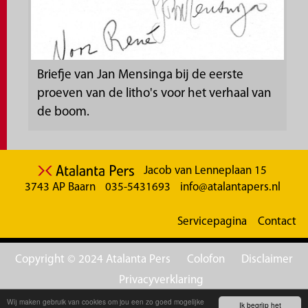
Briefje van Jan Mensinga bij de eerste
proeven van de litho's voor het verhaal van
de boom.
Jacob van Lenneplaan 15
3743 AP Baarn
035-5431693
info@atalantapers.nl
Servicepagina
Contact
Copyright © 2024 Atalanta Pers
Colofon
Disclaimer
Privacyverklaring
Wij maken gebruik van cookies om jou een zo goed mogelijke
Ik begrijp het