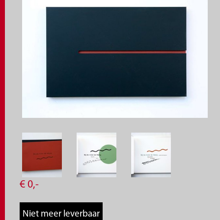
€
0,
-