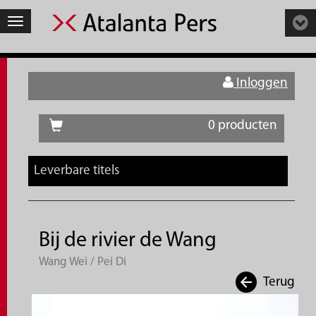
Toggle
navigation
Inloggen
0 producten
Leverbare titels
Bij de rivier de Wang
Wang Wei / Pei Di
Terug