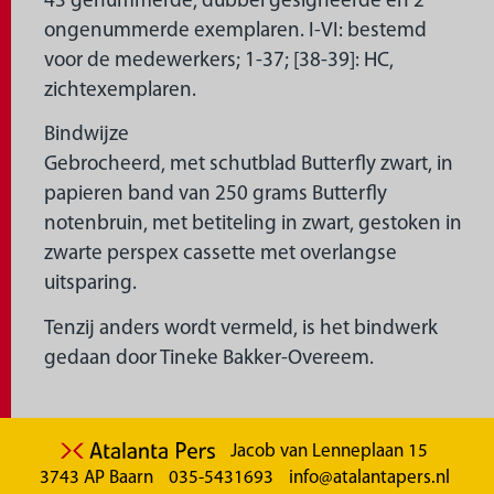
43 genummerde, dubbel gesigneerde en 2
ongenummerde exemplaren. I-VI: bestemd
voor de medewerkers; 1-37; [38-39]: HC,
zichtexemplaren.
Bindwijze
Gebrocheerd, met schutblad Butterfly zwart, in
papieren band van 250 grams Butterfly
notenbruin, met betiteling in zwart, gestoken in
zwarte perspex cassette met overlangse
uitsparing.
Tenzij anders wordt vermeld, is het bindwerk
gedaan door Tineke Bakker-Overeem.
Jacob van Lenneplaan 15
3743 AP Baarn
035-5431693
info@atalantapers.nl