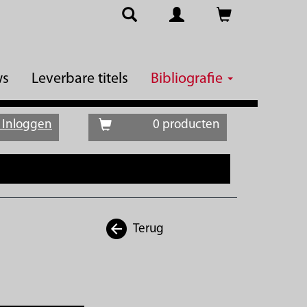
ws
Leverbare titels
Bibliografie
Inloggen
0 producten
Terug