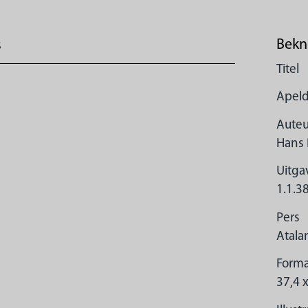
Bekn
s
Titel
Apel
Auteu
Hans 
Uitg
1.1.3
Pers
Atala
Forma
37,4 