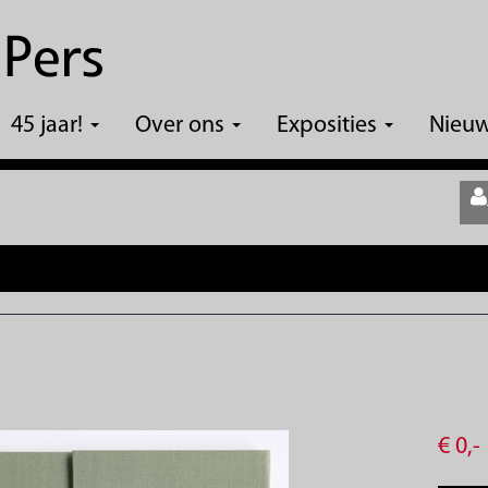
45 jaar!
Over ons
Exposities
Nieu
€
0,
-