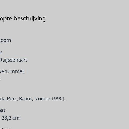
opte beschrijving
doorn
r
Ruijssenaars
avenummer
8
nta Pers, Baarn, [zomer 1990].
at
x 28,2 cm.