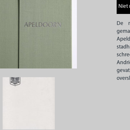
De
gema
Apel
stad
schre
Andri
gevat
overs