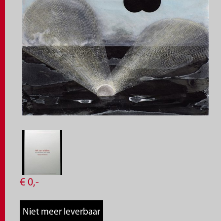
€
0,
-