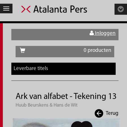
Toggle
navigation
Inloggen
0 producten
Leverbare titels
Ark van alfabet - Tekening 13
Huub Beurskens & Hans de Wit
Terug